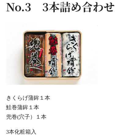
No.3 3本詰め合わせ
きくらげ蒲鉾１本
鮭巻蒲鉾１本
兜巻(穴子）１本
3本化粧箱入