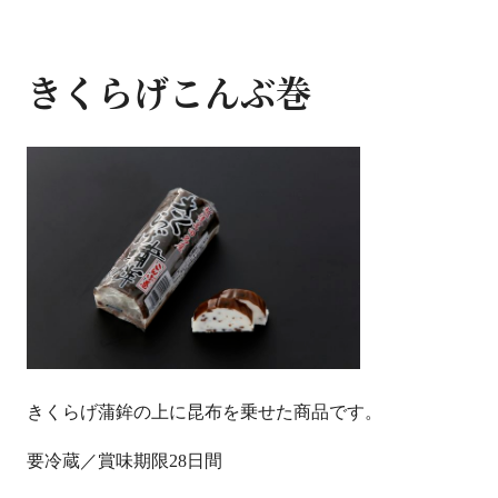
きくらげこんぶ巻
きくらげ蒲鉾の上に昆布を乗せた商品です。
要冷蔵／賞味期限28日間