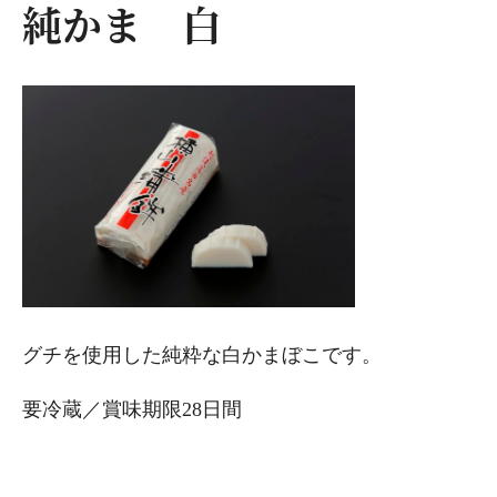
純かま 白
グチを使用した純粋な白かまぼこです。
要冷蔵／賞味期限28日間