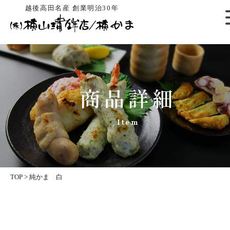
越後高田名産 創業明治30年
商品詳細
Item
TOP
>
純かま 白